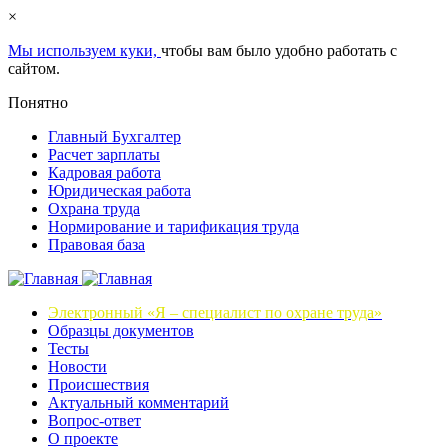
×
Мы используем куки,
чтобы вам было удобно работать с
сайтом.
Понятно
Главный Бухгалтер
Расчет зарплаты
Кадровая работа
Юридическая работа
Охрана труда
Нормирование и тарификация труда
Правовая база
Электронный «Я – специалист по охране труда»
Образцы документов
Тесты
Новости
Происшествия
Актуальный комментарий
Вопрос-ответ
О проекте