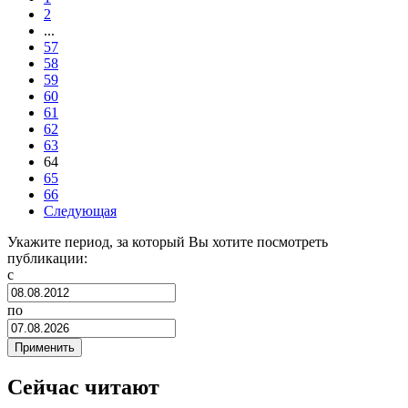
2
...
57
58
59
60
61
62
63
64
65
66
Следующая
Укажите период, за который Вы хотите посмотреть
публикации:
с
по
Сейчас читают