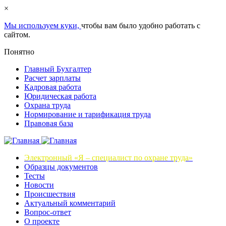
×
Мы используем куки,
чтобы вам было удобно работать с
сайтом.
Понятно
Главный Бухгалтер
Расчет зарплаты
Кадровая работа
Юридическая работа
Охрана труда
Нормирование и тарификация труда
Правовая база
Электронный «Я – специалист по охране труда»
Образцы документов
Тесты
Новости
Происшествия
Актуальный комментарий
Вопрос-ответ
О проекте