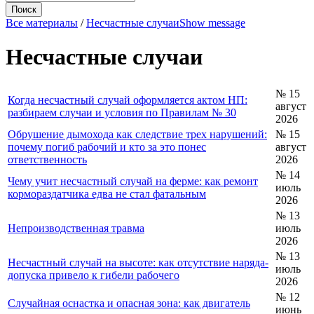
Все материалы
/
Несчастные случаи
Show message
Несчастные случаи
№ 15
Когда несчастный случай оформляется актом НП:
август
разбираем случаи и условия по Правилам № 30
2026
Обрушение дымохода как следствие трех нарушений:
№ 15
почему погиб рабочий и кто за это понес
август
ответственность
2026
№ 14
Чему учит несчастный случай на ферме: как ремонт
июль
кормораздатчика едва не стал фатальным
2026
№ 13
Непроизводственная травма
июль
2026
№ 13
Несчастный случай на высоте: как отсутствие наряда-
июль
допуска привело к гибели рабочего
2026
№ 12
Случайная оснастка и опасная зона: как двигатель
июнь