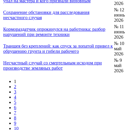
упал на мастера и кого признали виновным
2026
№ 12
Сохранение обстановки для расследования
июнь
несчастного случая
2026
№ 11
Кормораздатчик опрокинулся на работника: разбор
июнь
нарушений при ремонте техники
2026
№ 10
Траншея без креплений: как спуск за лопатой привел к
май
обрушению грунта и гибели рабочего
2026
№ 9
Несчастный случай со смертельным исходом при
май
производстве земляных работ
2026
1
2
3
4
5
6
7
8
9
10