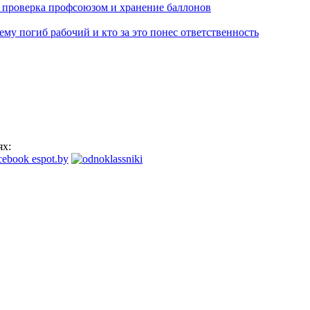
, проверка профсоюзом и хранение баллонов
му погиб рабочий и кто за это понес ответственность
ях: